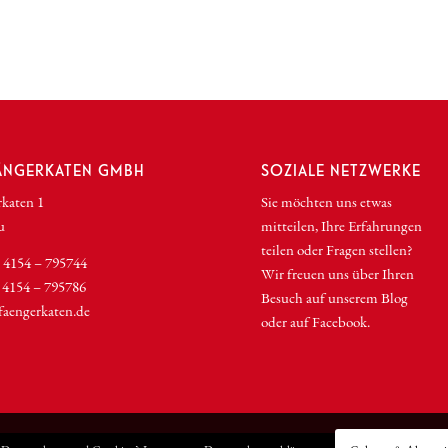
ÄNGERKATEN GMBH
SOZIALE NETZWERKE
rkaten 1
Sie möchten uns etwas
u
mitteilen, Ihre Erfahrungen
teilen oder Fragen stellen?
) 4154 – 795744
Wir freuen uns über Ihren
 4154 – 795786
Besuch auf unserem
Blog
faengerkaten.de
oder auf
Facebook.