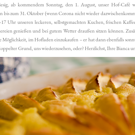
iesig, ab kommendem Sonntag, den 1. August, unser Hof-Café w
en bis zum 31. Oktober (wenn Corona nicht wieder dazwischenkomm
4-17 Uhr unseren leckeren, selbstgemachten Kuchen, frischen Kaf
ereien genießen und bei gutem Wetter draußen sitzen können. Zusät
e Möglichkeit, im Hofladen einzukaufen – er hat dann ebenfalls son
 doppelter Grund, uns wiederzusehen, oder? Herzlichst, Ihre Bianca 