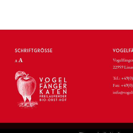
SCHRIFTGRÖSSE
VOGELF
Increase
A
Vogelfänge
Decrease
A
font
22959 Lina
font
size.
size.
Tel.: +49(0
Fax: +49(0)
info@vogel